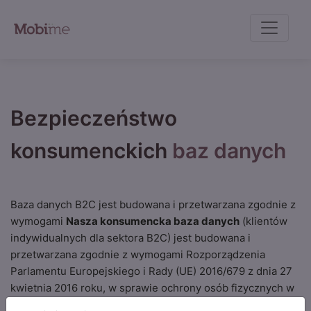
Bezpieczeństwo
konsumenckich
baz danych
Baza danych B2C jest budowana i przetwarzana zgodnie z
wymogami
Nasza konsumencka baza danych
(klientów
indywidualnych dla sektora B2C) jest budowana i
przetwarzana zgodnie z wymogami Rozporządzenia
Parlamentu Europejskiego i Rady (UE) 2016/679 z dnia 27
kwietnia 2016 roku, w sprawie ochrony osób fizycznych w
związku z przetwarzaniem danych osobowych i w sprawie