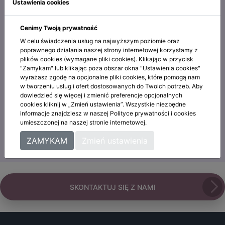
Ustawienia cookies
swobodnego przepływu takich danych oraz uchylenia
dyrektywy 95/46/WE (RODO), Ustawy o świadczeniu usług
Cenimy Twoją prywatność
drogą elektroniczną, Prawo Telekomunikacyjne i
W celu świadczenia usług na najwyższym poziomie oraz
wymaganiami UODO.
poprawnego działania naszej strony internetowej korzystamy z
plików cookies (wymagane pliki cookies). Klikając w przycisk
Nasza konsumencka baza danych posiada wszelkie
"Zamykam" lub klikając poza obszar okna "Ustawienia cookies"
wymagane zgody, które pozwalają przetwarzać i
wyrażasz zgodę na opcjonalne pliki cookies, które pomogą nam
w tworzeniu usług i ofert dostosowanych do Twoich potrzeb. Aby
udostępniać dane osobowe podmiotom trzecim na
dowiedzieć się więcej i zmienić preferencje opcjonalnych
potrzeby realizacji kampanii marketingowych. Dostarczane
cookies kliknij w „Zmień ustawienia”. Wszystkie niezbędne
przez nas leady konsumenckie, można więc
informacje znajdziesz w naszej Polityce prywatności i cookies
umieszczonej na naszej stronie internetowej.
wykorzystywać zarówno w kampaniach
telemarketingowych, jak również smsingach, czy
ZAMYKAM
Zmień ustawienia
kampaniach e-mail marketingowych.
SKONTAKTUJ SIĘ Z NAMI