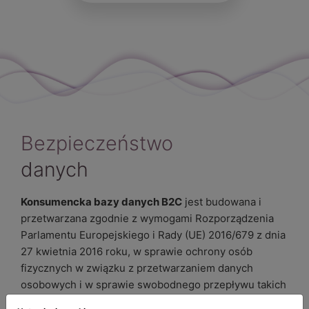
Bezpieczeństwo
danych
Konsumencka bazy danych B2C
jest budowana i
przetwarzana zgodnie z wymogami Rozporządzenia
Parlamentu Europejskiego i Rady (UE) 2016/679 z dnia
27 kwietnia 2016 roku, w sprawie ochrony osób
fizycznych w związku z przetwarzaniem danych
osobowych i w sprawie swobodnego przepływu takich
danych oraz uchylenia dyrektywy 95/46/WE (RODO),